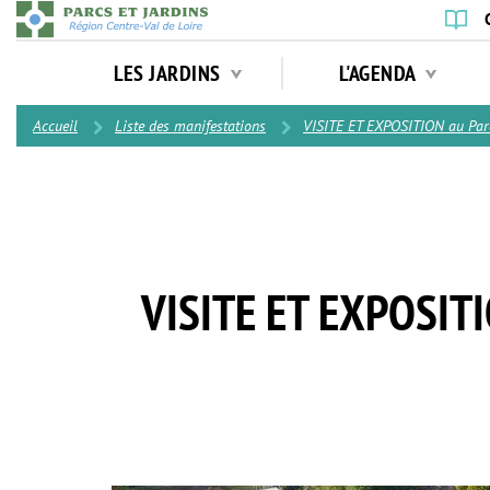
Aller
au
Navigation
contenu
LES JARDINS
L'AGENDA
principale
principal
Contenu
Accueil
Liste des manifestations
VISITE ET EXPOSITION au Parc
VISITE ET EXPOSIT