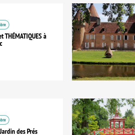
mbre
et THÉMATIQUES à
c
mbre
Jardin des Prés