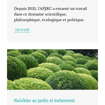
Depuis 2021, l'APJRC a entamé un travail
dans ce domaine scientifique,
philosophique, écologique et politique.
Lire la suite
de
L'eau,
quel
avenir
dans
les
jardins
Nuisibles au jardin et traitements