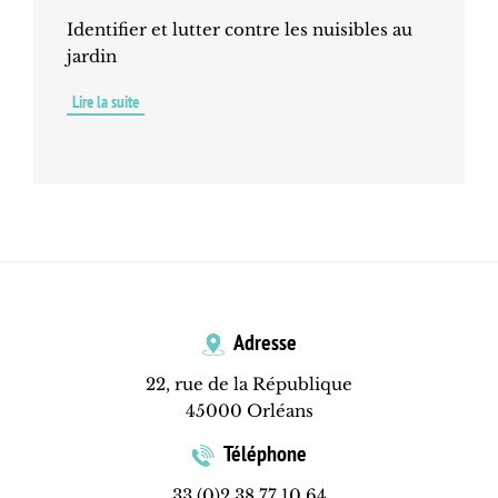
Identifier et lutter contre les nuisibles au
jardin
Lire la suite
de
Nuisibles
au
jardin
et
traitements
Adresse
22, rue de la République
45000 Orléans
Téléphone
33 (0)2 38 77 10 64