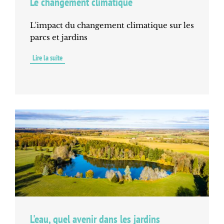
Le changement climatique
L'impact du changement climatique sur les
parcs et jardins
Lire la suite
de
Le
changement
climatique
L'eau, quel avenir dans les jardins