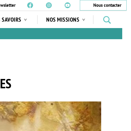
wsletter
Nous contacter
Rechercher
S SAVOIRS
NOS MISSIONS
des
jardins
…
ES