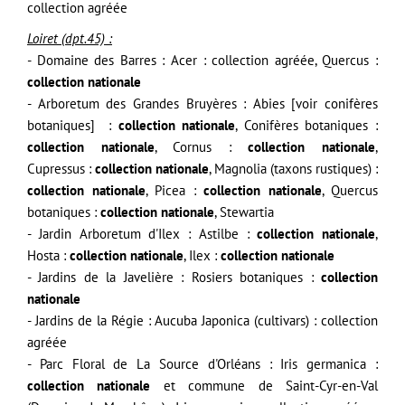
collection agréée
Loiret (dpt.45) :
- Domaine des Barres :
Acer
: collection agréée
,
Quercus
:
collection nationale
- Arboretum des Grandes Bruyères : Abies
[voir conifères
botaniques]
:
collection nationale
, Conifères botaniques
:
collection nationale
,
Cornus
:
collection nationale
,
Cupressus
:
collection nationale
,
Magnolia (taxons rustiques)
:
collection nationale
, Picea
:
collection nationale
, Quercus
botaniques
:
collection nationale
, Stewartia
- Jardin Arboretum d'Ilex :
Astilbe
:
collection nationale
,
Hosta
:
collection nationale
,
Ilex
:
collection nationale
- Jardins de la Javelière : Rosiers botaniques
:
collection
nationale
- Jardins de la Régie : Aucuba Japonica (cultivars)
: collection
agréée
- Parc Floral de La Source d'Orléans
: Iris germanica
:
collection nationale
et commune de Saint-Cyr-en-Val