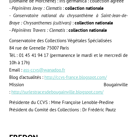
(Domaine de Morchêne) : Iris germanica
: collection agréée
- Pépinières Javoy : Clematis
:
collection nationale
- Conservatoire national du chrysanthème à Saint-Jean-de-
Braye : Chrysanthemes (cultivars)
:
collection nationale
- Pépinières Travers : Clematis
:
collection nationale
Conservatoire des Collections Végétales Spécialisées
84 rue de Grenelle 75007 Paris
Tél. : 01 45 41 94 17 (permanence le mardi et le mercredi de
10h à 17h)
Email :
ass-ccvs@wanadoo.fr
Blog d'actualités :
http://ccvs-france.blogspot.com/
Mission Bougainville
:
http://surlestracesdebougainville.blogspot.com/
Présidente du CCVS : Mme Françoise Lenoble-Predine
Président du Comité des Collections : Dr Frédéric Pautz