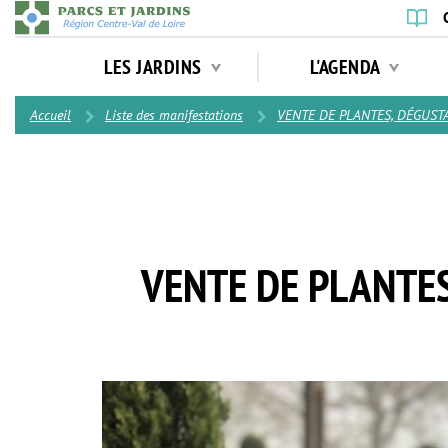
Aller
au
Navigation
contenu
LES JARDINS
L'AGENDA
principale
principal
Contenu
Accueil
Liste des manifestations
VENTE DE PLANTES, DÉGUSTAT
VENTE DE PLANTE