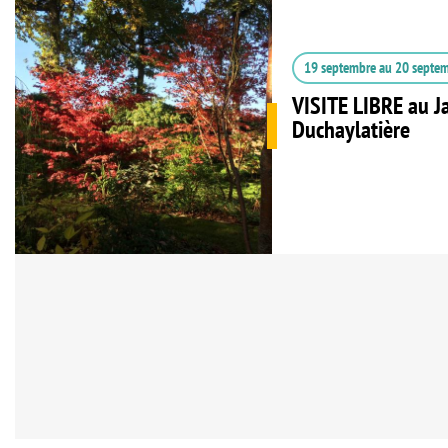
19 septembre
au
20 septe
VISITE LIBRE au J
Duchaylatière