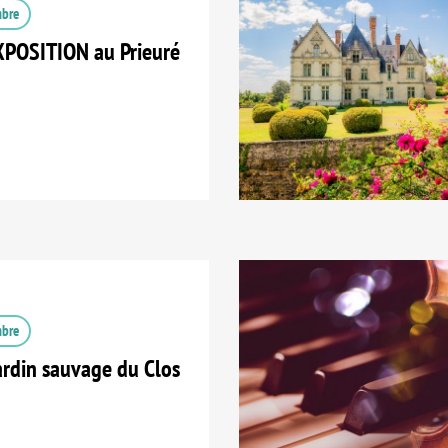
mbre
XPOSITION au Prieuré
mbre
ardin sauvage du Clos