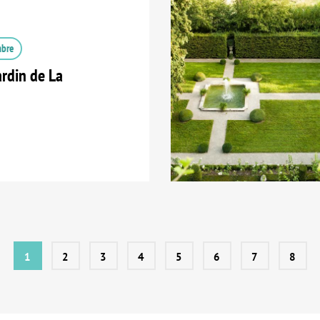
mbre
ardin de La
1
2
3
4
5
6
7
8