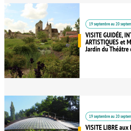
19 septembre
au
20 septe
VISITE GUIDÉE, I
ARTISTIQUES et 
Jardin du Théâtre 
19 septembre
au
20 septe
VISITE LIBRE aux P