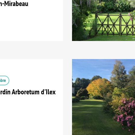
n-Mirabeau
mbre
ardin Arboretum d'Ilex