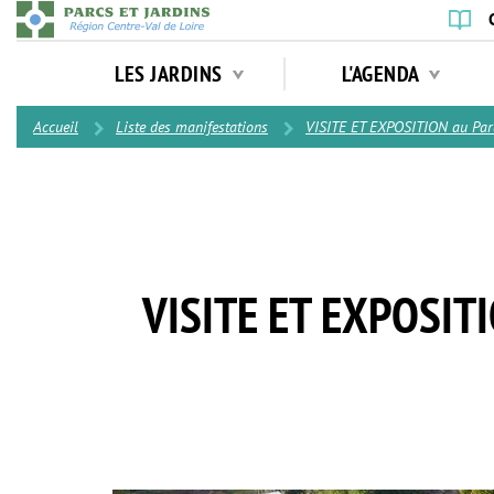
Aller
au
Navigation
contenu
LES JARDINS
L'AGENDA
principale
principal
Contenu
Accueil
Liste des manifestations
VISITE ET EXPOSITION au Parc
VISITE ET EXPOSIT