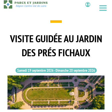
Aller
au
Contenu
contenu
principal
VISITE GUIDÉE AU JARDIN
DES PRÉS FICHAUX
Samedi 19 septembre 2026
-
Dimanche 20 septembre 2026