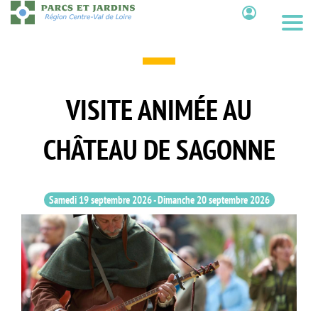
Aller
au
Contenu
contenu
principal
VISITE ANIMÉE AU
CHÂTEAU DE SAGONNE
Samedi 19 septembre 2026
-
Dimanche 20 septembre 2026