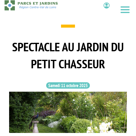
Aller
au
Contenu
contenu
principal
SPECTACLE AU JARDIN DU
PETIT CHASSEUR
Samedi 11 octobre 2025