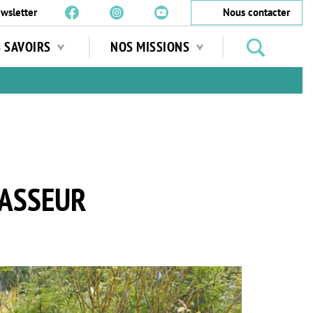
wsletter
Nous contacter
Rechercher
S SAVOIRS
NOS MISSIONS
des
jardins
…
HASSEUR