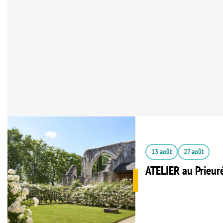
13 août
27 août
ATELIER au Prieur