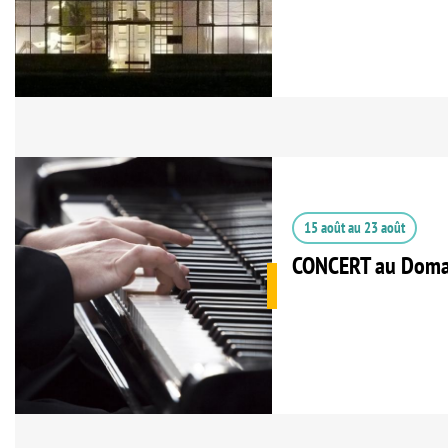
15 août
au
23 août
CONCERT au Doma