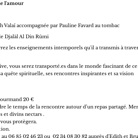
de l'amour
neh Valaï accompagnée par Pauline Favard au tombac
 de Djalàl Al Din Rûmi
ez les enseignements intemporels qu'il a transmis à traver
ve, vous serez transporté.es dans le monde fascinant de ce
quête spirituelle, ses rencontres inspirantes et sa vision
f gourmand 20 €
dre le temps de la rencontre autour d’un repas partagé. Mer
 et divins nectars .
vous protègera.
tion.
 au 06 85 02 46 23 ou 02 34 08 30 82 auprès d'Edith et Br