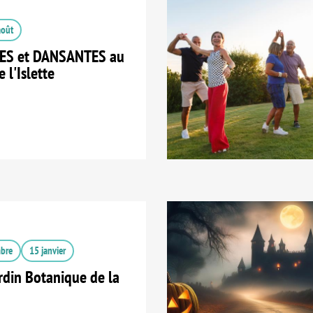
août
ES et DANSANTES au
 l'Islette
bre
15 janvier
din Botanique de la