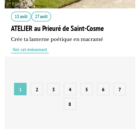
13 août
27 août
ATELIER au Prieuré de Saint-Cosme
Crée ta lanterne poétique en macramé
Voir cet événement
1
2
3
4
5
6
7
8