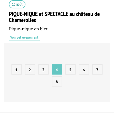
15 août
PIQUE-NIQUE et SPECTACLE au château de
Chamerolles
Pique-nique en bleu
Voir cet événement
1
2
3
4
5
6
7
8