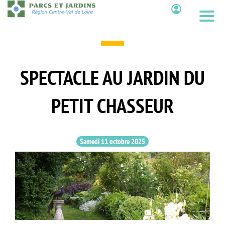
Aller
au
Contenu
contenu
principal
SPECTACLE AU JARDIN DU
PETIT CHASSEUR
Samedi 11 octobre 2025