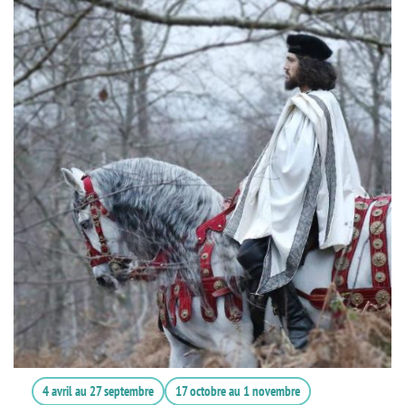
4 avril
au
27 septembre
17 octobre
au
1 novembre