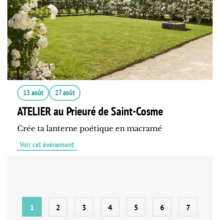
13 août
27 août
ATELIER au Prieuré de Saint-Cosme
Crée ta lanterne poétique en macramé
Voir cet événement
1
2
3
4
5
6
7