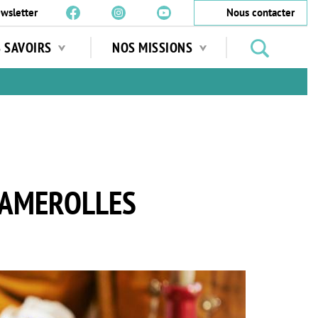
wsletter
Nous contacter
Rechercher
S SAVOIRS
NOS MISSIONS
des
jardins
…
HAMEROLLES