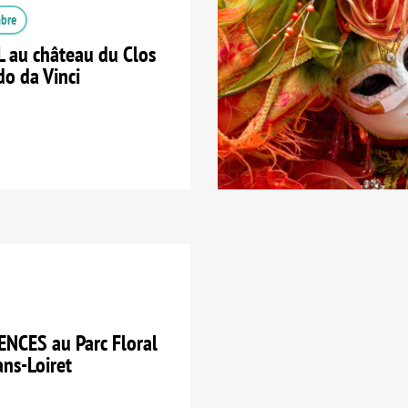
mbre
 au château du Clos
do da Vinci
NCES au Parc Floral
ans-Loiret