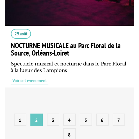
29 août
NOCTURNE MUSICALE au Parc Floral de la
Source, Orléans-Loiret
Spectacle musical et nocturne dans le Parc Floral
à la lueur des Lampions
Voir cet événement
1
2
3
4
5
6
7
8