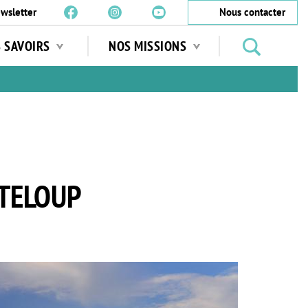
wsletter
Nous contacter
Rechercher
S SAVOIRS
NOS MISSIONS
des
jardins
…
NTELOUP