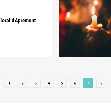
loral d'Apremont
1
2
3
4
5
6
7
8