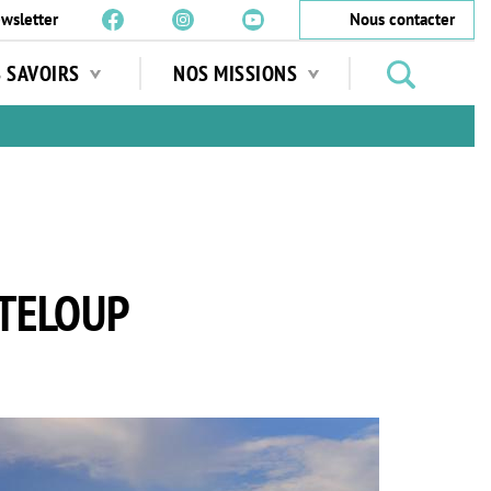
wsletter
Nous contacter
Rechercher
S SAVOIRS
NOS MISSIONS
des
jardins
…
NTELOUP