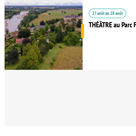
27 août
au
28 août
THÉÂTRE au Parc F