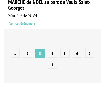
MARCHÉ de NOËL au parc du Vaulx Saint-
Georges
Marché de Noël
Voir cet événement
1
2
3
4
5
6
7
8