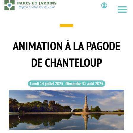
Aller
au
Contenu
contenu
principal
ANIMATION À LA PAGODE
DE CHANTELOUP
Lundi 14 juillet 2025
-
Dimanche 31 août 2025