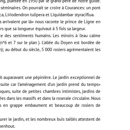
ng, plantée en 1950 par le grand-père de notre guide.
t séminaires. On pourrait se croire à Courances: un pont
, Liriodendron tulipera et Liquidambar styraciflua.
 arrivaient par là» nous raconte le prince de Ligne en
s que sa longueur équivaut à 5 fois sa largeur.
ce des sentiments humains. Les miroirs à l’eau calme
(n°6 et 7 sur le plan ). L’allée du Doyen est bordée de
n); au début du siècle, 5 000 rosiers agrémentaient les
t auparavant une pépinière. Le jardin exceptionnel de
e suite car l’aménagement d’un jardin prend du temps»
ues, suite de petites chambres intimistes, jardins de
s dans les massifs et dans la roseraie circulaire. Nous
osées en grappe embaument et beaucoup de rosiers de
er le jardin, et les nombreux buis taillés attestent de
mpenhout.