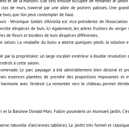
ts et de la maison». Elle s’est ensuite occupée de remanier le jardin
t clos de murs, traversé par une allée de poiriers palissés. Une grand
e buis, que l’on peut contempler de haut.
uis - Véronique Goblet d’Alviella est vice-présidente de l’Association 
sité d’espèces de buis. Ici également, les arbres fruitiers du verger 
ées de fleurs et bordées de buis d’espèces différentes.
e saison. La «maladie du buis» a atteint quelques pieds: la solution 
par la propriétaire: un large escalier extérieur à double révolution 
endroit à cette saison.
romenade. Le parc paysager a été admirablement bien dessiné et prof
rses essences plantées de prendre des proportions imposantes et ma
harmonie avec l’endroit La remontée vers le château permet d’embra
n et la Baronne Donald-Marc Fallon possèdent un étonnant jardin. C’est
erve naturelle d’anciennes sablières. Le jardin très formel et classiq