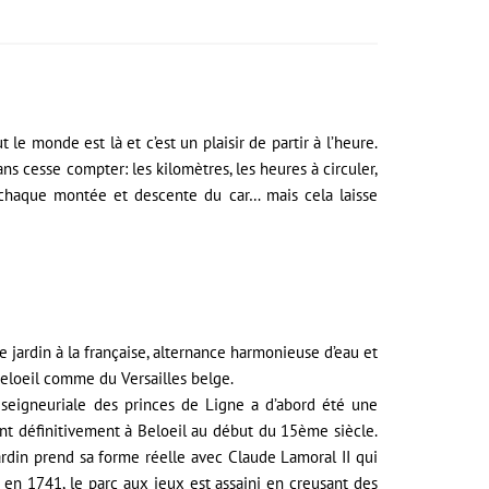
 le monde est là et c’est un plaisir de partir à l’heure.
s cesse compter: les kilomètres, les heures à circuler,
à chaque montée et descente du car… mais cela laisse
 jardin à la française, alternance harmonieuse d’eau et
Beloeil comme du Versailles belge.
 seigneuriale des princes de Ligne a d’abord été une
lent définitivement à Beloeil au début du 15ème siècle.
jardin prend sa forme réelle avec Claude Lamoral II qui
 en 1741, le parc aux jeux est assaini en creusant des