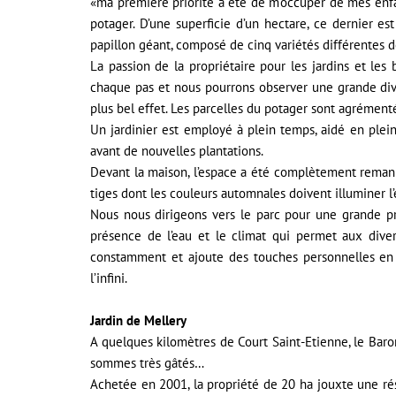
«ma première priorité a été de m’occuper de mes enfan
potager. D’une superficie d’un hectare, ce dernier es
papillon géant, composé de cinq variétés différentes d
La passion de la propriétaire pour les jardins et les b
chaque pas et nous pourrons observer une grande diver
plus bel effet. Les parcelles du potager sont agrément
Un jardinier est employé à plein temps, aidé en plein
avant de nouvelles plantations.
Devant la maison, l’espace a été complètement remanié 
tiges dont les couleurs automnales doivent illuminer l’
Nous nous dirigeons vers le parc pour une grande p
présence de l’eau et le climat qui permet aux dive
constamment et ajoute des touches personnelles en 
l’infini.
Jardin de Mellery
A quelques kilomètres de Court Saint-Etienne, le Baro
sommes très gâtés…
Achetée en 2001, la propriété de 20 ha jouxte une rés