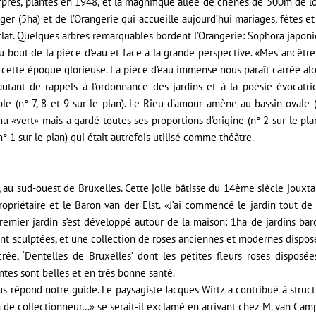
pres, plantés en 1948, et la magnifique allée de chênes de 500m de lo
ger (5ha) et de l’Orangerie qui accueille aujourd’hui mariages, fêtes e
t. Quelques arbres remarquables bordent l’Orangerie: Sophora japonica
bout de la pièce d’eau et face à la grande perspective. «Mes ancêtres
ette époque glorieuse. La pièce d’eau immense nous paraît carrée alor
autant de rappels à l’ordonnance des jardins et à la poésie évocatri
le (n° 7, 8 et 9 sur le plan). Le Rieu d’amour amène au bassin ovale 
«vert» mais a gardé toutes ses proportions d’origine (n° 2 sur le pla
n° 1 sur le plan) qui était autrefois utilisé comme théâtre.
u sud-ouest de Bruxelles. Cette jolie bâtisse du 14ème siècle jouxtai
opriétaire et le Baron van der Elst. «J’ai commencé le jardin tout d
mier jardin s’est développé autour de la maison: 1ha de jardins baroq
ent sculptées, et une collection de roses anciennes et modernes disposée
rée, ‘Dentelles de Bruxelles’ dont les petites fleurs roses disp
ntes sont belles et en très bonne santé.
répond notre guide. Le paysagiste Jacques Wirtz a contribué à structur
din de collectionneur…» se serait-il exclamé en arrivant chez M. van Ca