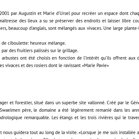
n 2001 par Augustin et Marie d’Ursel pour recréer un espace dont chaq
aîtresse des lieux a su se préserver des endroits et laisser libre co
rosiers, beaucoup d’anglais, sont mélangés aux vivaces. Une large plan
rés de ciboulette: heureux mélange.
par des fruitiers palissés sur le grillage.
bustes ont été choisis en fonction de l’intérêt qu’ils offrent aux di
es vivaces et des rosiers dont le ravissant «Marie Pavie»
ager et forestier, situé dans un superbe site vallonné. Créé par le Gén
 Swaelmen père, le domaine a été légèrement remanié dans les années
rologique remarquable. Les étangs et les trois rivières qui le trave
t nous guidera tout au long de la visite. «Lorsque je me suis installée 