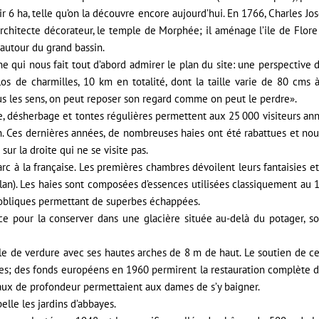
rir 6 ha, telle qu’on la découvre encore aujourd’hui. En 1766, Charles J
, architecte décorateur, le temple de Morphée; il aménage l’ile de Flore 
autour du grand bassin.
e qui nous fait tout d’abord admirer le plan du site: une perspective 
clos de charmilles, 10 km en totalité, dont la taille varie de 80 cm
tous les sens, on peut reposer son regard comme on peut le perdre».
ne, désherbage et tontes régulières permettent aux 25 000 visiteurs ann
. Ces dernières années, de nombreuses haies ont été rabattues et nou
r la droite qui ne se visite pas.
c à la française. Les premières chambres dévoilent leurs fantaisies e
 plan). Les haies sont composées d’essences utilisées classiquement au
obliques permettant de superbes échappées.
lace pour la conserver dans une glacière située au-delà du potager, s
e de verdure avec ses hautes arches de 8 m de haut. Le soutien de cet
les; des fonds européens en 1960 permirent la restauration complète de
eaux de profondeur permettaient aux dames de s’y baigner.
elle les jardins d’abbayes.