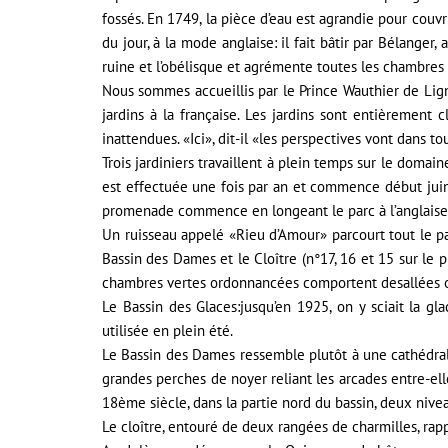
fossés. En 1749, la pièce d’eau est agrandie pour couv
du jour, à la mode anglaise: il fait bâtir par Bélanger
ruine et l’obélisque et agrémente toutes les chambres 
Nous sommes accueillis par le Prince Wauthier de Lign
jardins à la française. Les jardins sont entièrement 
inattendues. «Ici», dit-il «les perspectives vont dans 
Trois jardiniers travaillent à plein temps sur le domai
est effectuée une fois par an et commence début juin
promenade commence en longeant le parc à l’anglaise su
Un ruisseau appelé «Rieu d’Amour» parcourt tout le par
Bassin des Dames et le Cloître (n°17, 16 et 15 sur le
chambres vertes ordonnancées comportent desallées 
Le Bassin des Glaces:jusqu’en 1925, on y sciait la g
utilisée en plein été.
Le Bassin des Dames ressemble plutôt à une cathédral
grandes perches de noyer reliant les arcades entre-el
18ème siècle, dans la partie nord du bassin, deux niv
Le cloître, entouré de deux rangées de charmilles, rapp