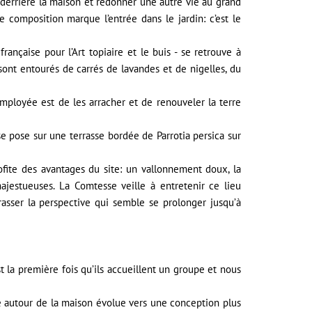
 derrière la maison et redonner une autre vie au grand
e composition marque l’entrée dans le jardin: c’est le
française pour l’Art topiaire et le buis - se retrouve à
sont entourés de carrés de lavandes et de nigelles, du
employée est de les arracher et de renouveler la terre
se pose sur une terrasse bordée de Parrotia persica sur
ite des avantages du site: un vallonnement doux, la
jestueuses. La Comtesse veille à entretenir ce lieu
sser la perspective qui semble se prolonger jusqu’à
 la première fois qu’ils accueillent un groupe et nous
ue autour de la maison évolue vers une conception plus