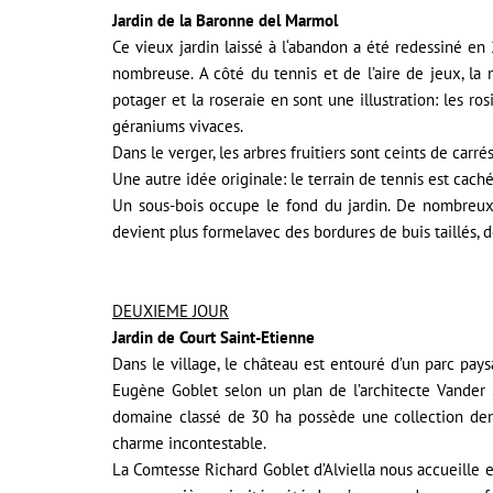
Jardin de la Baronne del Marmol
Ce vieux jardin laissé à l‘abandon a été redessiné e
nombreuse. A côté du tennis et de l’aire de jeux, la m
potager et la roseraie en sont une illustration: les 
géraniums vivaces.
Dans le verger, les arbres fruitiers sont ceints de car
Une autre idée originale: le terrain de tennis est caché 
Un sous-bois occupe le fond du jardin. De nombreux ar
devient plus formelavec des bordures de buis taillés, d
DEUXIEME JOUR
Jardin de Court Saint-Etienne
Dans le village, le château est entouré d’un parc pays
Eugène Goblet selon un plan de l’architecte Vander
domaine classé de 30 ha possède une collection dend
charme incontestable.
La Comtesse Richard Goblet d’Alviella nous accueille e