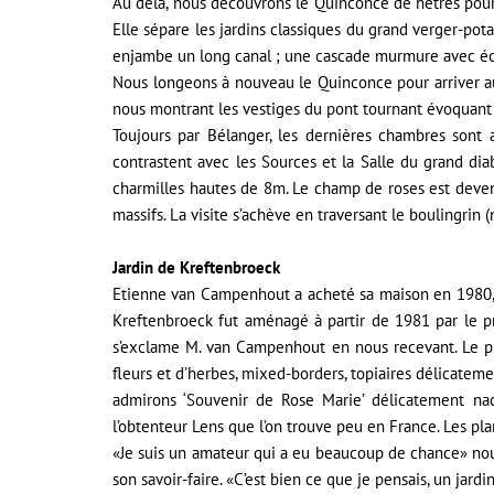
Au delà, nous découvrons le Quinconce de hêtres pour
Elle sépare les jardins classiques du grand verger-pota
enjambe un long canal ; une cascade murmure avec écla
Nous longeons à nouveau le Quinconce pour arriver au 
nous montrant les vestiges du pont tournant évoquant c
Toujours par Bélanger, les dernières chambres sont 
contrastent avec les Sources et la Salle du grand diab
charmilles hautes de 8m. Le champ de roses est devenu 
massifs. La visite s’achève en traversant le boulingrin (
Jardin de Kreftenbroeck
Etienne van Campenhout a acheté sa maison en 1980, a
Kreftenbroeck fut aménagé à partir de 1981 par le pr
s’exclame M. van Campenhout en nous recevant. Le pre
fleurs et d’herbes, mixed-borders, topiaires délicatem
admirons ‘Souvenir de Rose Marie’ délicatement nac
l’obtenteur Lens que l’on trouve peu en France. Les pla
«Je suis un amateur qui a eu beaucoup de chance» nous 
son savoir-faire. «C’est bien ce que je pensais, un jar