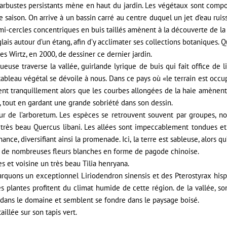
t arbustes persistants mène en haut du jardin. Les végétaux sont comp
aison. On arrive à un bassin carré au centre duquel un jet d’eau ruissel
mi-cercles concentriques en buis taillés amènent à la découverte de la 
 autour d’un étang, afin d’y acclimater ses collections botaniques. Qu
ues Wirtz, en 2000, de dessiner ce dernier jardin.
nueuse traverse la vallée, guirlande lyrique de buis qui fait office de l
 tableau végétal se dévoile à nous. Dans ce pays où «le terrain est occu
ent tranquillement alors que les courbes allongées de la haie amènent
, tout en gardant une grande sobriété dans son dessin.
r de l’arboretum. Les espèces se retrouvent souvent par groupes, nou
rès beau Quercus libani. Les allées sont impeccablement tondues et
nance, diversifiant ainsi la promenade. Ici, la terre est sableuse, alors q
de nombreuses fleurs blanches en forme de pagode chinoise.
es et voisine un très beau Tilia henryana.
arquons un exceptionnel Liriodendron sinensis et des Pterostyrax hispi
s plantes profitent du climat humide de cette région. de la vallée, s
 dans le domaine et semblent se fondre dans le paysage boisé.
aillée sur son tapis vert.