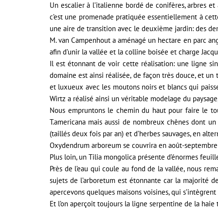
Un escalier à l’italienne bordé de conifères, arbres e
c’est une promenade pratiquée essentiellement à cette s
une aire de transition avec le deuxième jardin: des de
M. van Campenhout a aménagé un hectare en parc anglais
afin d’unir la vallée et la colline boisée et charge Jacq
Il est étonnant de voir cette réalisation: une ligne si
domaine est ainsi réalisée, de façon très douce, et un
et luxueux avec les moutons noirs et blancs qui paiss
Wirtz a réalisé ainsi un véritable modelage du paysage
Nous empruntons le chemin du haut pour faire le tou
T.americana mais aussi de nombreux chênes dont un t
(taillés deux fois par an) et d’herbes sauvages, en alter
Oxydendrum arboreum se couvrira en août-septembre 
Plus loin, un Tilia mongolica présente d’énormes feuill
Près de l’eau qui coule au fond de la vallée, nous rem
sujets de l’arboretum est étonnante car la majorité de
apercevons quelques maisons voisines, qui s’intègrent
Et l’on aperçoit toujours la ligne serpentine de la haie t