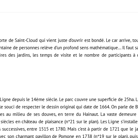
te de Saint-Cloud qui vient juste d’ouvrir est bondé. Le car arrive, tout
ntaine de personnes relève d’un profond sens mathématique… Il faut san
ires des jardins, les temps de visite et le nombre de participants 
igne depuis le 14ème siècle. Le parc couvre une superficie de 25ha. Le
le souci de respecter le dessin original qui date de 1664. On parle de 
les au milieu de ses douves, en terre du Hainaut. La vaste demeure
 siècles en château de plaisance (n°21 sur le plan). Les Ligne s’instal
s successives, entre 1515 et 1780. Mais c’est à partir de 1721 que le 
vec son charmant pavillon de Pomone en 1738 (n°19 sur le plan), puis