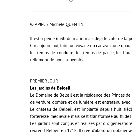
© APJRC / Michèle QUENTIN
Il est à peine 6h30 du matin mais déjà le café de la por
Car aujourd’hui, faire un voyage en car avec une quara
les temps de conduite, les temps de pause, les hora
tellement de bons souvenirs…
PREMIER JOUR
Les jardins de Beloeil
Le Domaine de Belœil est la résidence des Princes de L
de verdure, d’ombre et de lumière, est entretenu avec 
Le château de Beloeil est implanté depuis huit sièc
forteresse médiévale mais s’est transformée au fil des
Les jardins sont conçus et réalisés par dix génération
reprend Beloeil en 1718. Il crée d’abord un potager a