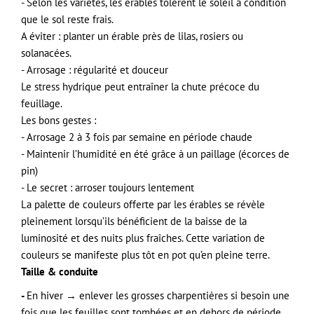
- Selon les variétés, les érables tolèrent le soleil à condition
que le sol reste frais.
A éviter : planter un érable près de lilas, rosiers ou
solanacées.
- Arrosage : régularité et douceur
Le stress hydrique peut entraîner la chute précoce du
feuillage.
Les bons gestes :
- Arrosage 2 à 3 fois par semaine en période chaude
- Maintenir l’humidité en été grâce à un paillage (écorces de
pin)
- Le secret : arroser toujours lentement
La palette de couleurs offerte par les érables se révèle
pleinement lorsqu’ils bénéficient de la baisse de la
luminosité et des nuits plus fraîches. Cette variation de
couleurs se manifeste plus tôt en pot qu’en pleine terre.
Taille & conduite
-
En hiver → enlever les grosses charpentières si besoin une
fois que les feuilles sont tombées et en dehors de période