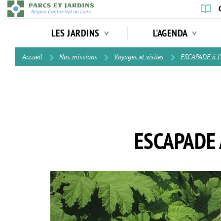
Aller
au
Navigation
contenu
LES JARDINS
L'AGENDA
principale
principal
Contenu
Accueil
Nos missions
Voyages et visites
ESCAPADE à l'
ESCAPADE 