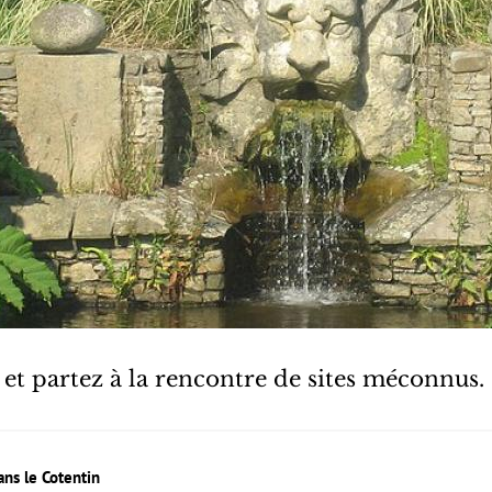
et partez à la rencontre de sites méconnus.
ns le Cotentin