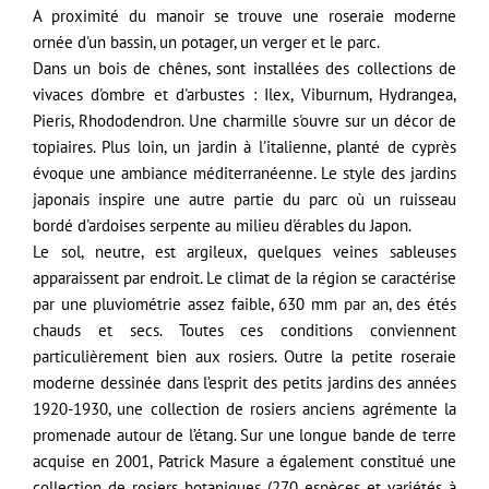
A proximité du manoir se trouve une roseraie moderne
ornée d'un bassin, un potager, un verger et le parc.
Dans un bois de chênes, sont installées des collections de
vivaces d'ombre et d'arbustes : Ilex, Viburnum, Hydrangea,
Pieris, Rhododendron. Une charmille s'ouvre sur un décor de
topiaires. Plus loin, un jardin à l'italienne, planté de cyprès
évoque une ambiance méditerranéenne. Le style des jardins
japonais inspire une autre partie du parc où un ruisseau
bordé d'ardoises serpente au milieu d'érables du Japon.
Le sol, neutre, est argileux, quelques veines sableuses
apparaissent par endroit. Le climat de la région se caractérise
par une pluviométrie assez faible, 630 mm par an, des étés
chauds et secs. Toutes ces conditions conviennent
particulièrement bien aux rosiers. Outre la petite roseraie
moderne dessinée dans l’esprit des petits jardins des années
1920-1930, une collection de rosiers anciens agrémente la
promenade autour de l’étang. Sur une longue bande de terre
acquise en 2001, Patrick Masure a également constitué une
collection de rosiers botaniques (270 espèces et variétés à