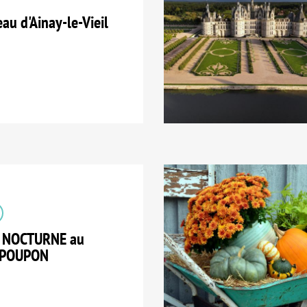
u d'Ainay-le-Vieil
E NOCTURNE au
TPOUPON