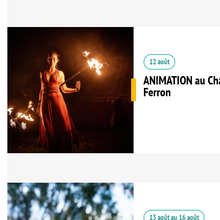
12 août
ANIMATION au Châ
Ferron
13 août
au
16 août