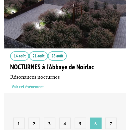
14 août
21 août
28 août
NOCTURNES à l'Abbaye de Noirlac
Résonances nocturnes
Voir cet événement
1
2
3
4
5
6
7