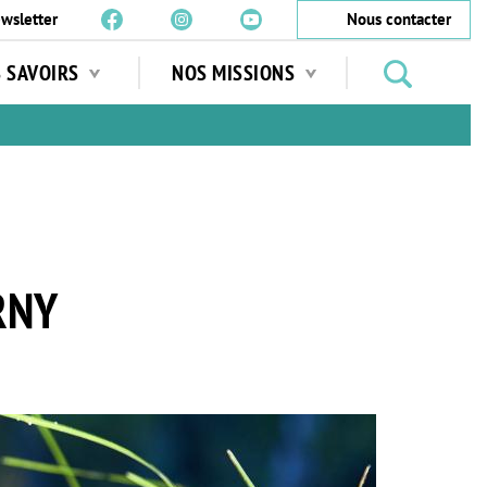
wsletter
Nous contacter
Rechercher
S SAVOIRS
NOS MISSIONS
des
jardins
…
RNY