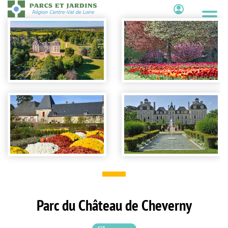
Aller
au
Contenu
contenu
principal
Parc du Château de Cheverny