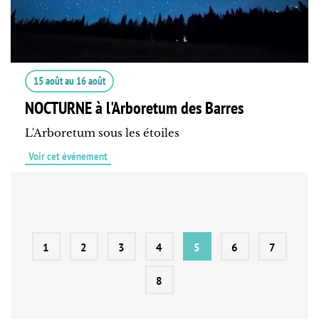
15 août
au
16 août
NOCTURNE à l'Arboretum des Barres
L'Arboretum sous les étoiles
Voir cet événement
1
2
3
4
5
6
7
8