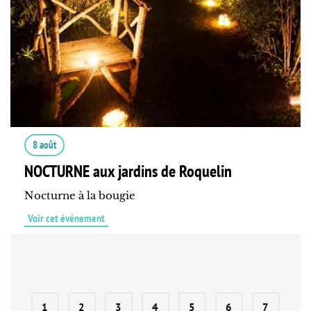
8 août
NOCTURNE aux jardins de Roquelin
Nocturne à la bougie
Voir cet événement
1
2
3
4
5
6
7