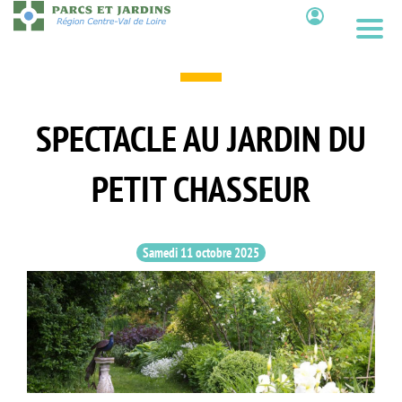
Aller
au
Contenu
contenu
principal
SPECTACLE AU JARDIN DU
PETIT CHASSEUR
Samedi 11 octobre 2025