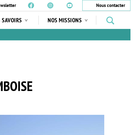
wsletter
Nous contacter
Rechercher
S SAVOIRS
NOS MISSIONS
des
jardins
…
MBOISE