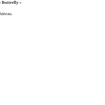
 Butterfly »
château.