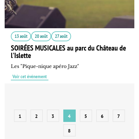
13 août
20 août
27 août
SOIRÉES MUSICALES au parc du Château de
l'Islette
Les "Pique-nique apéro Jazz"
Voir cet événement
1
2
3
4
5
6
7
8