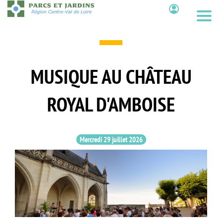
Aller
au
Contenu
contenu
principal
MUSIQUE AU CHÂTEAU
ROYAL D'AMBOISE
Mercredi 29 juillet 2026