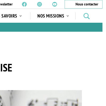
wsletter
Nous contacter
Rechercher
S SAVOIRS
NOS MISSIONS
des
jardins
…
ISE