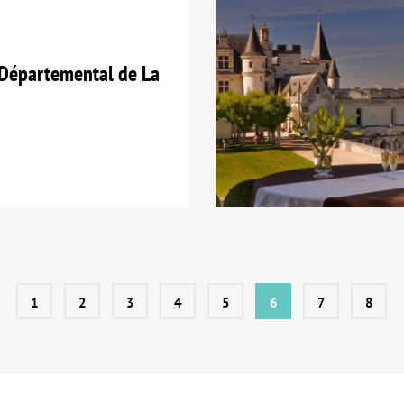
Départemental de La
1
2
3
4
5
6
7
8