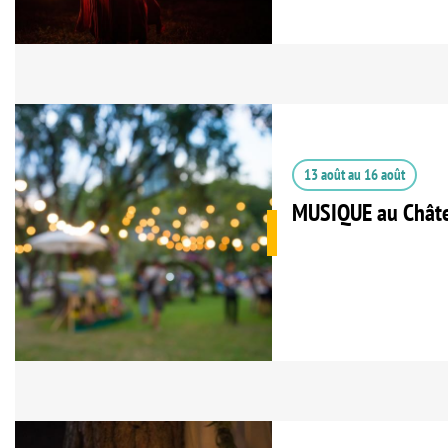
13 août
au
16 août
MUSIQUE au Châtea