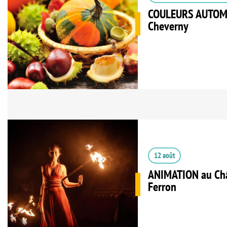
COULEURS AUTOMN
Cheverny
12 août
ANIMATION au Châ
Ferron