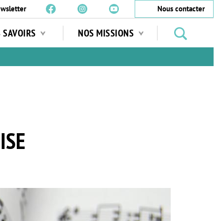
wsletter
Nous contacter
Rechercher
S SAVOIRS
NOS MISSIONS
des
jardins
…
ISE