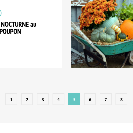
E NOCTURNE au
TPOUPON
1
2
3
4
5
6
7
8