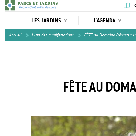
Aller
au
Navigation
contenu
LES JARDINS
L'AGENDA
principale
principal
Contenu
Accueil
Liste des manifestations
FÊTE au Domaine Département
FÊTE AU DOMA