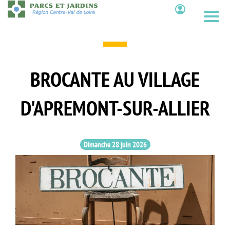
Aller
au
Contenu
contenu
principal
BROCANTE AU VILLAGE
D'APREMONT-SUR-ALLIER
Dimanche 28 juin 2026