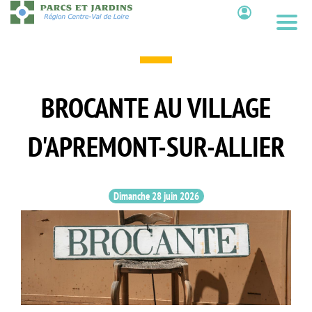
Aller
au
Contenu
contenu
principal
BROCANTE AU VILLAGE
D'APREMONT-SUR-ALLIER
Dimanche 28 juin 2026