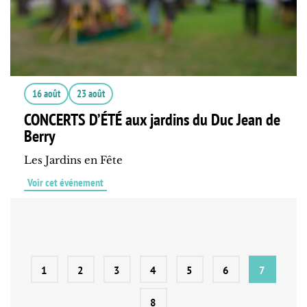
16 août
23 août
CONCERTS D’ÉTÉ aux jardins du Duc Jean de
Berry
Les Jardins en Fête
Voir cet événement
1
2
3
4
5
6
7
8