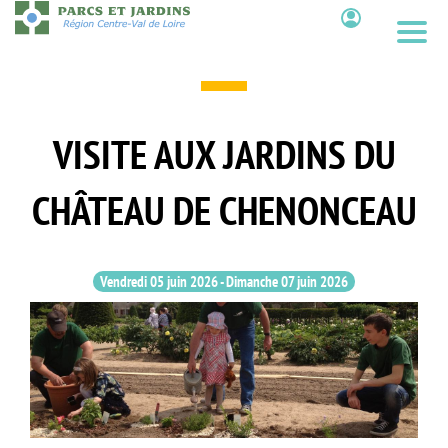
Aller
au
Contenu
contenu
principal
VISITE AUX JARDINS DU
CHÂTEAU DE CHENONCEAU
Vendredi 05 juin 2026
-
Dimanche 07 juin 2026