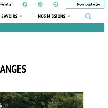
wsletter
Nous contacter
Rechercher
S SAVOIRS
NOS MISSIONS
des
jardins
…
LANGES