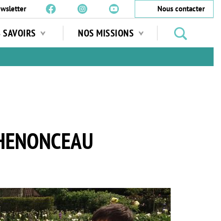
wsletter
Nous contacter
Rechercher
S SAVOIRS
NOS MISSIONS
des
jardins
…
CHENONCEAU