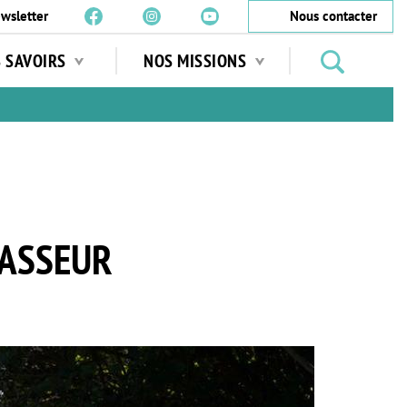
wsletter
Nous contacter
Rechercher
S SAVOIRS
NOS MISSIONS
des
jardins
…
HASSEUR