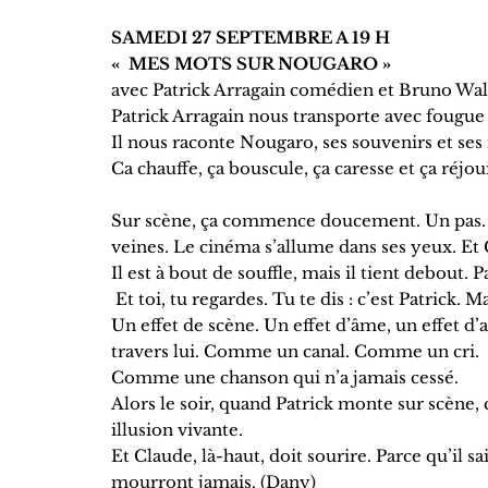
SAMEDI 27 SEPTEMBRE A 19 H
« MES MOTS SUR NOUGARO »
avec Patrick Arragain comédien et Bruno Wale
Patrick Arragain nous transporte avec fougue
Il nous raconte Nougaro, ses souvenirs et ses 
Ca chauffe, ça bouscule, ça caresse et ça réjo
Sur scène, ça commence doucement. Un pas. Un 
veines. Le cinéma s’allume dans ses yeux. Et C
Il est à bout de souffle, mais il tient debout. 
Et toi, tu regardes. Tu te dis : c’est Patrick.
Un effet de scène. Un effet d’âme, un effet d’am
travers lui. Comme un canal. Comme un cri.
Comme une chanson qui n’a jamais cessé.
Alors le soir, quand Patrick monte sur scène,
illusion vivante.
Et Claude, là-haut, doit sourire. Parce qu’il s
mourront jamais. (Dany)