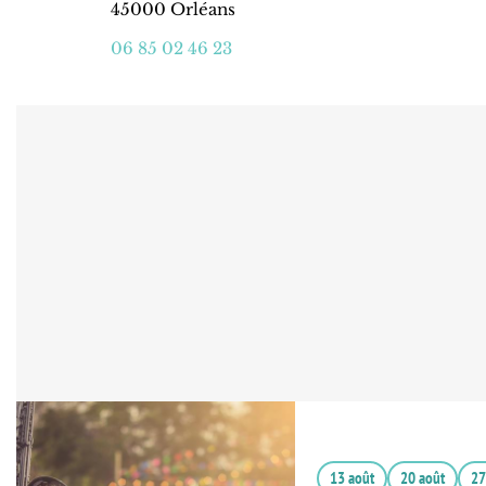
45000 Orléans
06 85 02 46 23
13 août
20 août
27