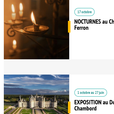
17 octobre
NOCTURNES au Châ
Ferron
1 octobre
au
27 juin
EXPOSITION au Do
Chambord