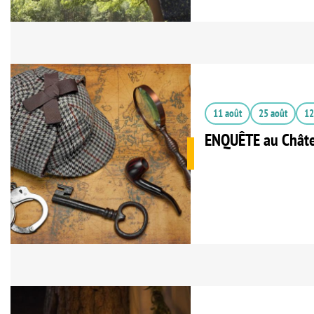
11 août
25 août
12
ENQUÊTE au Chât