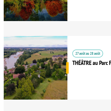
27 août
au
28 août
THÉÂTRE au Parc F