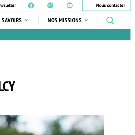
wsletter
Nous contacter
Rechercher
S SAVOIRS
NOS MISSIONS
des
jardins
…
LCY