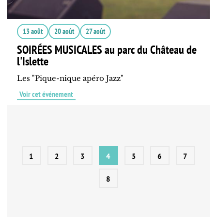
13 août
20 août
27 août
SOIRÉES MUSICALES au parc du Château de
l'Islette
Les "Pique-nique apéro Jazz"
Voir cet événement
1
2
3
4
5
6
7
8