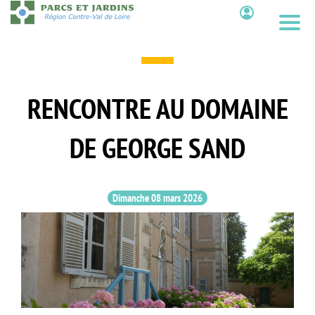
Aller
au
Contenu
contenu
principal
RENCONTRE AU DOMAINE
DE GEORGE SAND
Dimanche 08 mars 2026