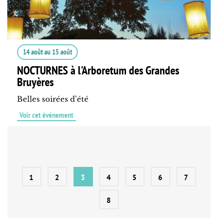
14 août
au
15 août
NOCTURNES à l'Arboretum des Grandes
Bruyères
Belles soirées d’été
Voir cet événement
1
2
3
4
5
6
7
8