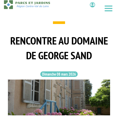
Aller
au
Contenu
contenu
principal
RENCONTRE AU DOMAINE
DE GEORGE SAND
Dimanche 08 mars 2026