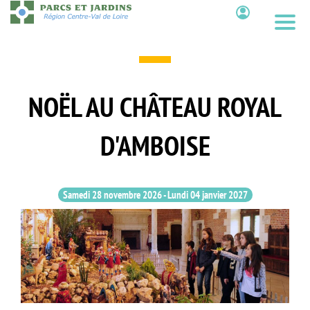
Aller
au
Contenu
contenu
principal
NOËL AU CHÂTEAU ROYAL
D'AMBOISE
Samedi 28 novembre 2026
-
Lundi 04 janvier 2027