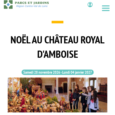
Aller
au
Contenu
contenu
principal
NOËL AU CHÂTEAU ROYAL
D'AMBOISE
Samedi 28 novembre 2026
-
Lundi 04 janvier 2027