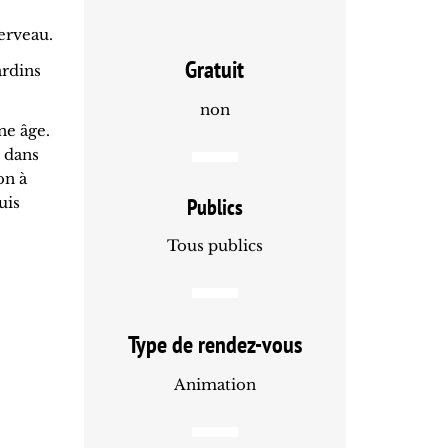
cerveau.
Gratuit
ardins
non
ne âge.
e dans
on à
uis
Publics
Tous publics
Type de rendez-vous
Animation