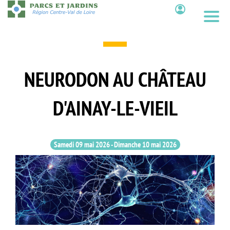
Aller
au
Contenu
contenu
principal
NEURODON AU CHÂTEAU
D'AINAY-LE-VIEIL
Samedi 09 mai 2026
-
Dimanche 10 mai 2026