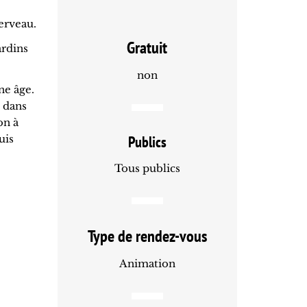
cerveau.
Gratuit
ardins
non
ne âge.
e dans
on à
uis
Publics
Tous publics
Type de rendez-vous
Animation