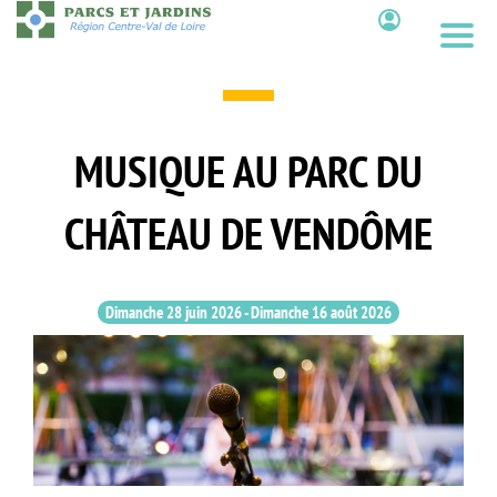
Aller
au
Contenu
contenu
principal
MUSIQUE AU PARC DU
CHÂTEAU DE VENDÔME
Dimanche 28 juin 2026
-
Dimanche 16 août 2026