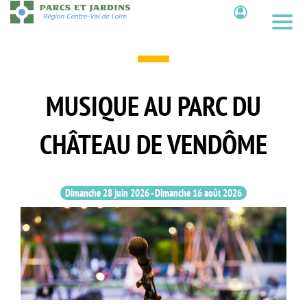
Aller
au
Contenu
contenu
principal
MUSIQUE AU PARC DU
CHÂTEAU DE VENDÔME
Dimanche 28 juin 2026
-
Dimanche 16 août 2026